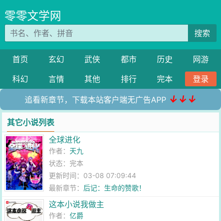
零零文学网
搜索
首页
玄幻
武侠
都市
历史
网游
科幻
言情
其他
排行
完本
登录
↓↓↓
追看新章节，下载本站客户端无广告APP
其它小说列表
全球进化
作者：
天九
状态：完本
更新时间：03-08 07:09:44
最新章节：
后记：生命的赞歌！
这本小说我做主
作者：
亿爵