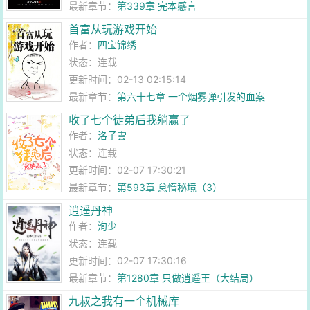
最新章节：
第339章 完本感言
首富从玩游戏开始
作者：
四宝锦绣
状态：连载
更新时间：02-13 02:15:14
最新章节：
第六十七章 一个烟雾弹引发的血案
收了七个徒弟后我躺赢了
作者：
洛子雲
状态：连载
更新时间：02-07 17:30:21
最新章节：
第593章 怠惰秘境（3）
逍遥丹神
作者：
洵少
状态：连载
更新时间：02-07 17:30:16
最新章节：
第1280章 只做逍遥王（大结局）
九叔之我有一个机械库