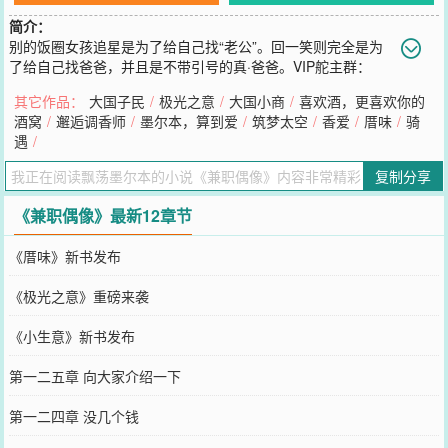
简介：
别的饭圈女孩追星是为了给自己找“老公”。回一笑则完全是为
了给自己找爸爸，并且是不带引号的真·爸爸。VIP舵主群：
454173
其它作品：
大国子民
/
极光之意
/
大国小商
/
喜欢酒，更喜欢你的
您要是觉得《
兼职偶像
》还不错的话请不要忘记向您QQ群和微博微信
酒窝
/
邂逅调香师
/
墨尔本，算到爱
/
筑梦太空
/
香爱
/
厝味
/
骑
里的朋友推荐哦！
遇
/
复制分享
《兼职偶像》最新12章节
《厝味》新书发布
《极光之意》重磅来袭
《小生意》新书发布
第一二五章 向大家介绍一下
第一二四章 没几个钱