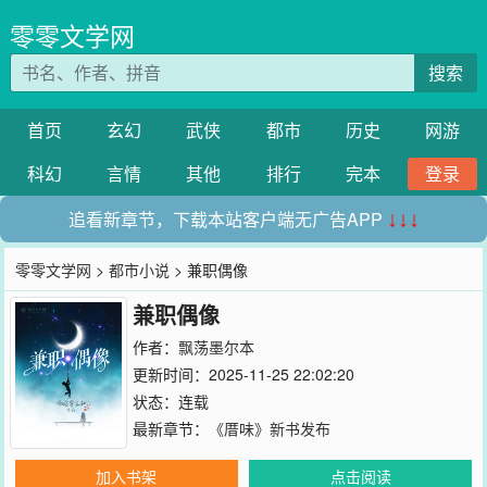
零零文学网
搜索
首页
玄幻
武侠
都市
历史
网游
科幻
言情
其他
排行
完本
登录
追看新章节，下载本站客户端无广告APP
↓↓↓
零零文学网
>
都市小说
> 兼职偶像
兼职偶像
作者：
飘荡墨尔本
更新时间：2025-11-25 22:02:20
状态：连载
最新章节：
《厝味》新书发布
加入书架
点击阅读