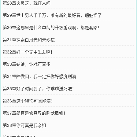
第28章火灵芝，就在人间
第29章世上男人千千万，唯有新的最好看，魑魅悟了
第30章这哪里是什么单纯的升级游戏啊，都是套路！
第31章探索白月光和朱砂痣
第32章好一个无中生友啊！
第33章姑娘，你戏可真多
第34章陆微因，我一定把你好感度刷满
第35章好了时间到了，你乖乖送死吧！
第36章这个NPC可真能演！
第37章简直是修真界的卧龙凤雏！
第38章你可真是我亲姐