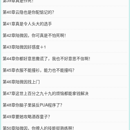
第39章真是作死！
第40章云隐也是你配惦记的？
第41章真是令人头大的选手
第42章陆微因，你可真是不怕死啊！
第43章陆微因好感度＋1
第44章你都好意思撒谎了，我也不好意思不信啊！
第45章衣服不能撞衫，能力也不能撞吗？
第46章陆微因找上门
第47章这世上百分之九十九的烦恼都能拿钱解决
第48章你脑子里装反PUA程序了？
第49章要她攻略酒吞童子？
第50章陆微因，你撩人的技能挺熟练啊！