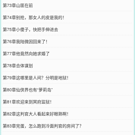
第73章山匪在前
第74章别抢，那女人的皮是我的！
第75章小傻子，快把手伸进去
第76章我陆微因回来了！
第77章他竟然向她求婚了
第78章合体谋划
第79章这哪里是人间？分明是地狱！
第80章仙侠界也有“萝莉岛”
第81章欢迎来到冥府监狱！
第82章这判官大人看起来好眼熟啊！
第83章完蛋，怎么跑到冷面判官的房间了？