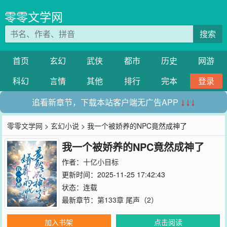
零零文学网
搜索
首页
玄幻
武侠
都市
历史
网游
科幻
言情
其他
排行
完本
登录
追看新章节，下载本站客户端无广告APP
↓↓↓
零零文学网
>
玄幻小说
> 我一个被娇养的NPC竟然成神了
我一个被娇养的NPC竟然成神了
作者：
十亿小目标
更新时间：2025-11-25 17:42:43
状态：连载
最新章节：
第133章 尾声（2）
加入书架
点击阅读