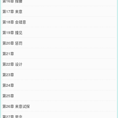
第16章 撑腰
第17章 来意
第18章 会错意
第19章 撞见
第20章 惩罚
第21章
第22章 设计
第23章
第24章
第25章
第26章 来意试探
第27章 思念