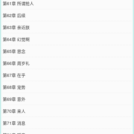
第61章 所谓抢人
第62章 后续
第63章 亲近朕
第64章 幻觉啊
第65章 思念
第66章 周岁礼
第67章 在乎
第68章 宠势
第69章 意外
第70章 来人
第71章 消息