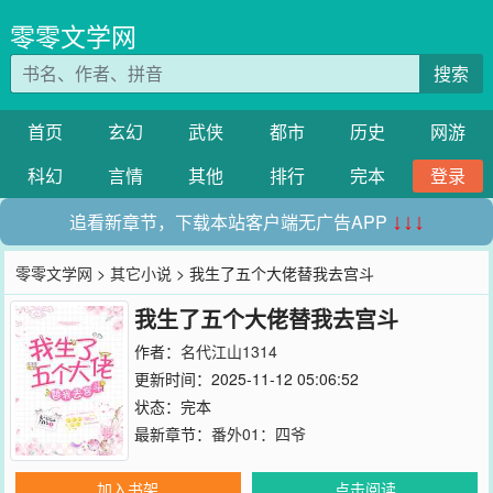
零零文学网
搜索
首页
玄幻
武侠
都市
历史
网游
科幻
言情
其他
排行
完本
登录
追看新章节，下载本站客户端无广告APP
↓↓↓
零零文学网
>
其它小说
> 我生了五个大佬替我去宫斗
我生了五个大佬替我去宫斗
作者：
名代江山1314
更新时间：2025-11-12 05:06:52
状态：完本
最新章节：
番外01：四爷
加入书架
点击阅读