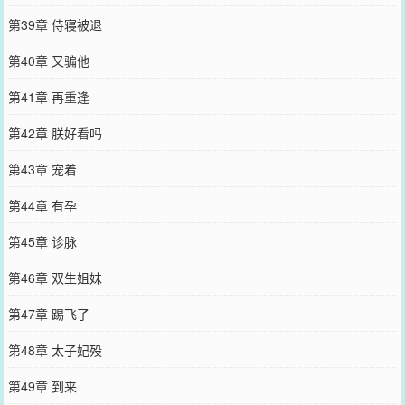
第39章 侍寝被退
第40章 又骗他
第41章 再重逢
第42章 朕好看吗
第43章 宠着
第44章 有孕
第45章 诊脉
第46章 双生姐妹
第47章 踢飞了
第48章 太子妃殁
第49章 到来