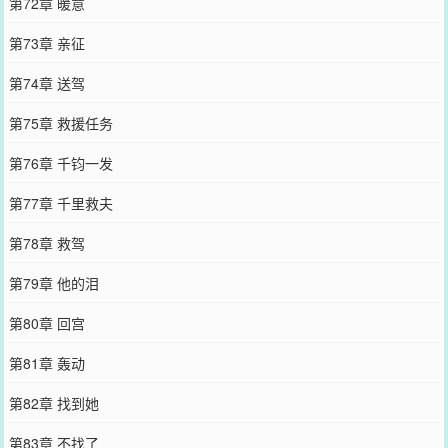
第72章 暖意
第73章 亲征
第74章 送驾
第75章 救援任务
第76章 千钧一发
第77章 千里救夫
第78章 救驾
第79章 他的泪
第80章 回宫
第81章 轰动
第82章 找到她
第83章 不找了