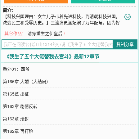
简介：
【科技兴国理由：女主儿子带着先进科技，到清朝科技兴国，
改变民生和受辱历史。】三流演员涵妃演了万年配角，因为好
奇最近流行的红包群，演戏现场唰手机，一不小心打开红包群口令：
其它作品：
清穿重生之伊皇后
/
滴，恭喜你刷对口令穿越，开启帝王娇宠：妃要攻略红包群。三流演
员涵妃还没看清红包群操作时，醒来就穿到一本被抱错千金雷文梗
复制分享
中，成为倒霉太子妃，还成了帝王宫外娇宠妃。******看着太子头上黄
色箭头，帝王头上的红色箭头，四王爷头
《我生了五个大佬替我去宫斗》最新12章节
您要是觉得《
我生了五个大佬替我去宫斗
》还不错的话请不要忘记向
您QQ群和微博微信里的朋友推荐哦！
番外01：四爷
第166章 大婚（大结局）
第165章 出征
第163章 剧情反转
第163章 册封
第162章 再打脸