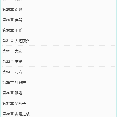
第28章 南巡
第29章 伴驾
第30章 王氏
第31章 大选前夕
第32章 大选
第33章 结果
第34章 心意
第35章 红包群
第36章 赐婚
第37章 翻牌子
第38章 雷霆之怒