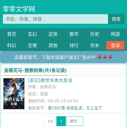
零零文学网
搜索
首页
玄幻
武侠
都市
历史
网游
科幻
言情
其他
排行
完本
登录
↓↓↓
追看新章节，下载本站客户端无广告APP
金裘花马-搜索结果(共1条记录)
[玄幻]绝世天命大反派
作者：
金裘花马
状态：连载
更新时间：08-05 23:34:54
最新章节：
第1367章 失控乱流，又上当了
1/1
1