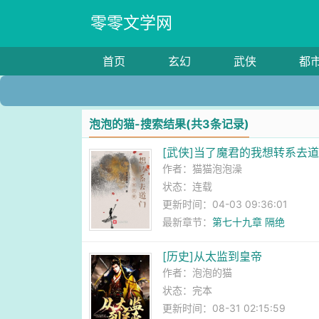
零零文学网
首页
玄幻
武侠
都
泡泡的猫-搜索结果(共3条记录)
[武侠]当了魔君的我想转系去
作者：
猫猫泡泡澡
状态：连载
更新时间：04-03 09:36:01
最新章节：
第七十九章 隔绝
[历史]从太监到皇帝
作者：
泡泡的猫
状态：完本
更新时间：08-31 02:15:59