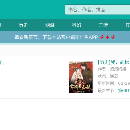
市
历史
网游
科幻
言情
其
↓↓↓
追看新章节，下载本站客户端无广告APP
道门
[历史]我，武
作者：
泡泡的猫
状态：连载
更新时间：03-29 0
最新章节：
第69