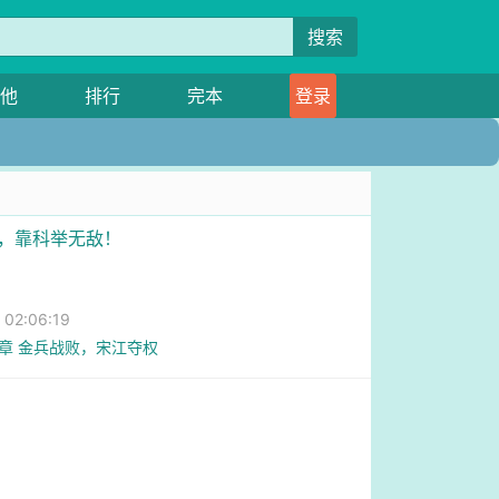
搜索
他
排行
完本
登录
松，靠科举无敌！
2:06:19
1章 金兵战败，宋江夺权