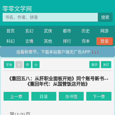
零零文学网
搜索
首页
玄幻
武侠
都市
历史
网游
科幻
言情
其他
排行
完本
登录
追看新章节，下载本站客户端无广告APP
↓↓↓
字体
大
中
小
换手
关灯
《重回五八：从肝职业面板开始》同个账号新书~-
《重回年代：从国营饭店开始》
上一章
目录
存书签
下一章
第(1/3)页