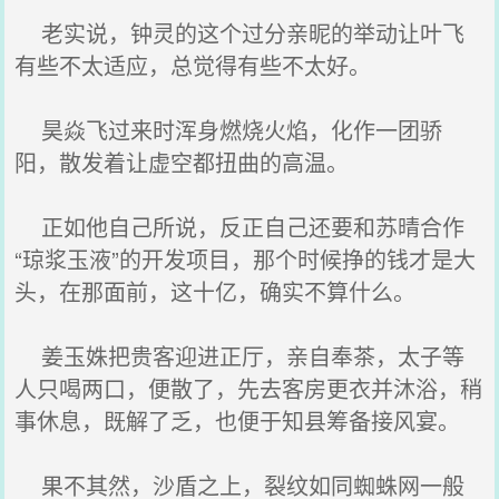
老实说，钟灵的这个过分亲昵的举动让叶飞
有些不太适应，总觉得有些不太好。
昊焱飞过来时浑身燃烧火焰，化作一团骄
阳，散发着让虚空都扭曲的高温。
正如他自己所说，反正自己还要和苏晴合作
“琼浆玉液”的开发项目，那个时候挣的钱才是大
头，在那面前，这十亿，确实不算什么。
姜玉姝把贵客迎进正厅，亲自奉茶，太子等
人只喝两口，便散了，先去客房更衣并沐浴，稍
事休息，既解了乏，也便于知县筹备接风宴。
果不其然，沙盾之上，裂纹如同蜘蛛网一般